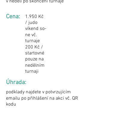
v neděli po skončení turnaje
Cena:
1.950 Kč
/ judo
víkend so-
ne vč.
turnaje
200 Kč /
startovné
pouze na
nedělním
turnaji
Úhrada:
podklady najdete v potvrzujícím
emailu po přihlášení na akci vč. QR
kodu