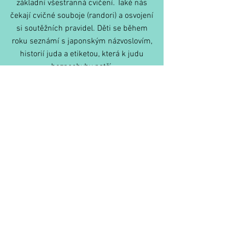
základní všestranná cvičení. Také nás
čekají cvičné souboje (randori) a osvojení
si soutěžních pravidel. Děti se během
roku seznámí s japonským názvoslovím,
historií juda a etiketou, která k judu
bezpochyby patří.
CO S SEBOU NA JUDO?
V prvních měsících určitě postačí
tepláky a triko s dlouhým rukávem.
Cvičíme naboso, ovšem přezůvky na
přesun z šatny do tělocvičny jsou
žádoucí. Nezapoměňte na pití.
Později je vhodné svému judistovi /
judistce pořídit kimono.