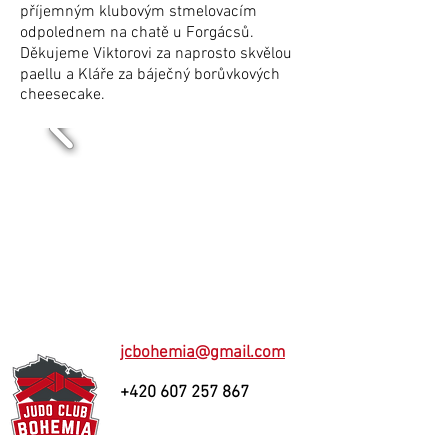
příjemným klubovým stmelovacím
odpolednem na chatě u Forgácsů.
Děkujeme Viktorovi za naprosto skvělou
paellu a Kláře za báječný borůvkových
cheesecake.
jcbohemia@gmail.com
+420 607 257 867