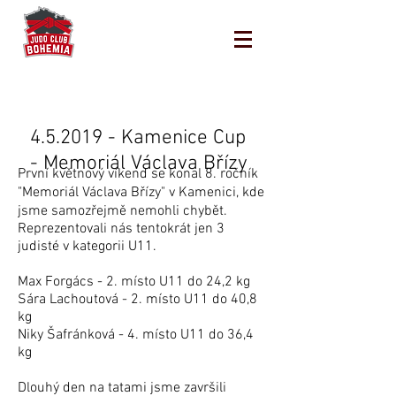
4.5.2019 - Kamenice Cup
- Memoriál Václava Břízy
První květnový víkend se konal 8. ročník
"Memoriál Václava Břízy" v Kamenici, kde
jsme samozřejmě nemohli chybět.
Reprezentovali nás tentokrát jen 3
judisté v kategorii U11.
Max Forgács - 2. místo U11 do 24,2 kg
Sára Lachoutová - 2. místo U11 do 40,8
kg
Niky Šafránková - 4. místo U11 do 36,4
kg
Dlouhý den na tatami jsme završili