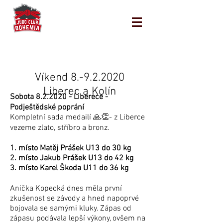
Víkend
8.-9.2.2020
Liberec a Kolín
Sobota 8.2.2020 - Liberece -
Podještědské poprání
Kompletní sada medailí 🙏👏- z Liberce
vezeme zlato, stříbro a bronz.
1. místo Matěj Prášek U13 do 30 kg
2. místo Jakub Prášek U13 do 42 kg
3. místo Karel Škoda U11 do 36 kg
Anička Kopecká dnes měla první
zkušenost se závody a hned napoprvé
bojovala se samými kluky. Zápas od
zápasu podávala lepší výkony, ovšem na