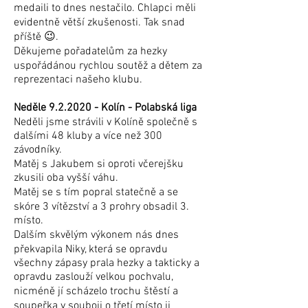
medaili to dnes nestačilo. Chlapci měli
evidentně větší zkušenosti. Tak snad
příště 😉.
Děkujeme pořadatelům za hezky
uspořádánou rychlou soutěž a dětem za
reprezentaci našeho klubu.
Neděle 9.2.2020 - Kolín - Polabská liga
Neděli jsme strávili v Kolíně společně s
dalšími 48 kluby a více než 300
závodníky.
Matěj s Jakubem si oproti včerejšku
zkusili oba vyšší váhu.
Matěj se s tím popral statečně a se
skóre 3 vítězství a 3 prohry obsadil 3.
místo.
Dalším skvělým výkonem nás dnes
překvapila Niky, která se opravdu
všechny zápasy prala hezky a takticky a
opravdu zaslouží velkou pochvalu,
nicméně jí scházelo trochu štěstí a
soupeřka v souboji o třetí místo ji