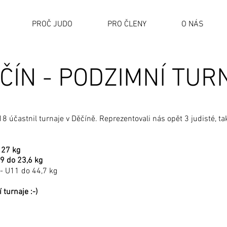
PROČ JUDO
PRO ČLENY
O NÁS
ČÍN - PODZIMNÍ TUR
 účastnil turnaje v Děčíně. Reprezentovali nás opět 3 judisté, ta
 27 kg
U9 do 23,6 kg
- U11 do 44,7 kg
turnaje :-)