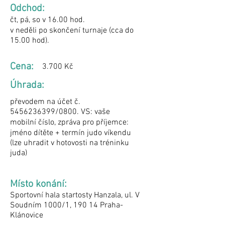
Odchod:
čt, pá, so v 16.00 hod.
v neděli po skončení turnaje (cca do
15.00 hod).
Cena:
3.700 Kč
Úhrada:
převodem na účet č.
5456236399
/0800. VS: vaše
mobilní číslo, zpráva pro příjemce:
jméno dítěte + termín judo víkendu
(lze uhradit v hotovosti na tréninku
juda)
Místo konání:
Sportovní hala startosty Hanzala, ul. V
Soudním 1000/1, 190 14 Praha-
Klánovice