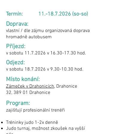
Termín:
11.-18.7.2026
(so-so)
Doprava:
vlastní / dle zájmu organizovaná doprava
hromadně autobusem
Příjezd:
v sobotu
11.7.2026
v
16.30-17.30
hod.
Odjezd:
v sobotu
18.7.2026
v
9.30-10.30
hod.
Místo konání:
Zámeček v Drahonicích
, Drahonice
32,
389 01 Drahonice
Program:
zajišťují profesionální trenéři
Tréninky judo 1-2x denně
Judo turnaj, možnost zkoušek na vyšší