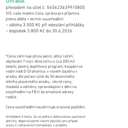
Úhrada:
převodem na účet č.
5456236399
/0800
(VS: vaše mobilní číslo, zpráva pro příjemce:
jméno dítěte + termín soustředění)
– záloha 3.500 Kč při odeslání přihlášky
– doplatek 3.800 Kč do 30.6.2026
*Cena zahrnuje plnou penzi, pitný režim,
ubytování 7 nocí, tělocvičnu s cca 200 m2
tatami, pestrý doplňkový program, koupání ve
vodní nádrži Drahonice, v novém bazénu v
areálu, dle počasí výlet do Strakonického
letního plaveckého areálu, věcné ceny,
medaile a odměny, zpravodajství z dění na
soustředění na FB či do emailové adresy
rodiče.
Cena soustředění nezahrnuje úrazové pojištění.
(Vzhledem k tomu, že se jedná o dobrovolnou sportovní
aktivitu, doporučujeme vlastní pojistku pro případ
úrazu či zdravotních komplikací v průběhu