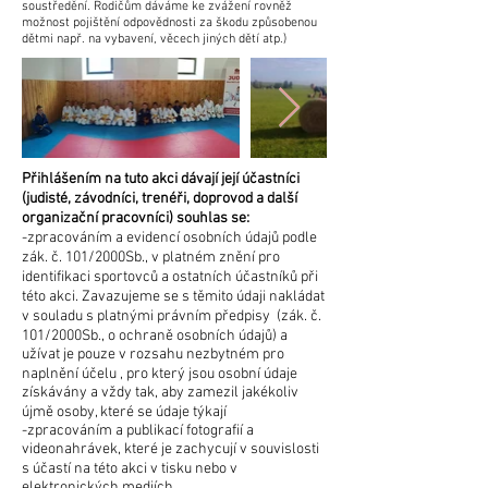
soustředění. Rodičům dáváme ke zvážení rovněž
možnost pojištění odpovědnosti za škodu způsobenou
dětmi např. na vybavení, věcech jiných dětí atp.)
Přihlášením na tuto akci dávají její účastníci
(judisté, závodníci, trenéři, doprovod a další
organizační pracovníci) souhlas se:
-zpracováním a evidencí osobních údajů podle
zák. č. 101/2000Sb., v platném znění pro
identifikaci sportovců a ostatních účastníků při
této akci. Zavazujeme se s těmito údaji nakládat
v souladu s platnými právním předpisy (zák. č.
101/2000Sb., o ochraně osobních údajů) a
užívat je pouze v rozsahu nezbytném pro
naplnění účelu , pro který jsou osobní údaje
získávány a vždy tak, aby zamezil jakékoliv
újmě osoby, které se údaje týkají
-zpracováním a publikací fotografií a
videonahrávek, které je zachycují v souvislosti
s účastí na této akci v tisku nebo v
elektronických mediích