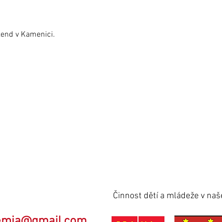
íkend v Kamenici.
Činnost dětí a mládeže v na
emia@gmail.com