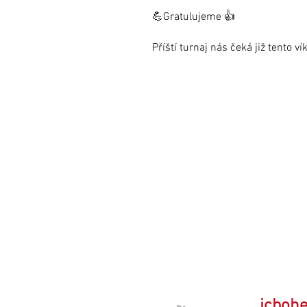
💪Gratulujeme 👍
Příští turnaj nás čeká již tento v
jcboh