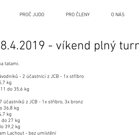
PROČ JUDO
PRO ČLENY
O NÁS
8.4.2019 - víkend plný tur
na tatami.
vodníků - 2 účastníci z JCB - 1x stříbro
5,7 kg
U11 do 35,6 kg
7 účastníků z JCB - 1x stříbro, 3x bronz
o 36,8 kg
4,7 kg
 do 27 kg
do 39,2 kg
am Lachout - bez umístění