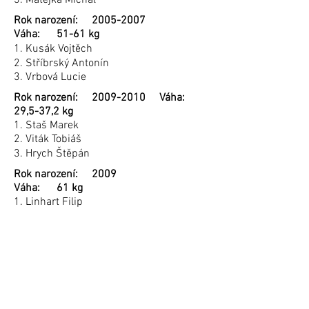
3. Matějka Michal
Rok narození:
2005-2007
Váha: 51-61 kg
1. Kusák Vojtěch
2. Stříbrský Antonín
3. Vrbová Lucie
Rok narození:
2009-2010
Váha:
29,5-37,2 kg
1. Staš Marek
2. Viták Tobiáš
3. Hrych Štěpán
Rok narození: 2009
Váha: 61 kg
1. Linhart Filip
Rok narození: 2010
Váha: 35,8-38 kg
1. Krátký Lukáš
2. Švecová Tereza
3. Chrpová Barbora