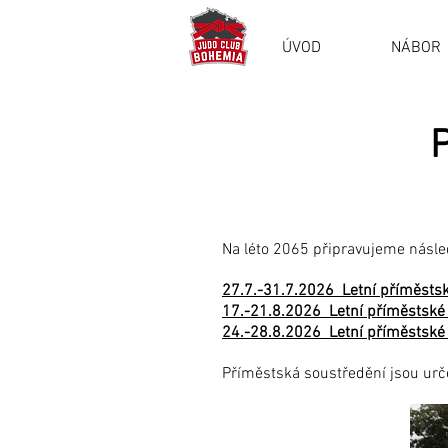
ÚVOD
NÁBOR
P
Na léto 2065 připravujeme násle
27.7.-31.7.2026 Letní příměstsk
17.-21.8.2026 Letní příměstské 
24.-28.8.2026 Letní příměstské 
Příměstská soustředění jsou určen