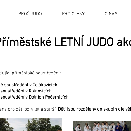
PROČ JUDO
PRO ČLENY
O NÁS
říměstské LETNÍ JUDO ak
dující příměstská soustředění:
é soustředění v Čelákovicích
soustředění v Klánovicích
soustředění v Dolních Počernicích
á pro děti od 4 let a starší.
Děti jsou rozděleny do skupin dle věk