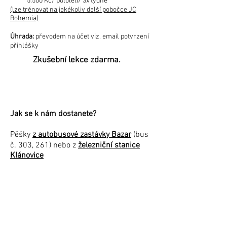
5.500 Kč/ pololetí/ 3x týdně
(lze trénovat na jakékoliv další pobočce JC
Bohemia)
Úhrada:
převodem na účet viz. email potvrzení
přihlášky
Zkušební lekce zdarma.
Jak se k nám dostanete?
Pěšky
z autobusové zastávky Bazar
(bus
č. 303, 261) nebo z
železniční stanice
Klánovice