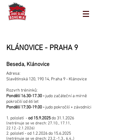
KLÁNOVICE - PRAHA 9
Beseda, Klánovice
Adresa:
Slavětínská 120, 190 14, Praha 9 - Klánovice
Rozvrh tréninků:
Pondělí
16.30-17.30
-
judo začáteční a mírně
pokročilí od 6ti let
Pondělí 17:30-19.00 -
judo pokročilí + závodníci
1. pololetí -
od
15.9.2025
do
31.1.2026
(netrénuje se ve dnech: 27.10., 17.11,
22.12.-2.1.2026)
2. pololetí - od 1
.2.2026 do
15.6.2025
(netrénuje se ve dnech: 23.2.-1.3., 6.4..
)