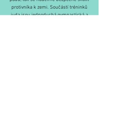
protivníka k zemi. Součástí tréninků
juda jsou jednoduchá gymnastická a
základní všestranná cvičení. Také nás
čekají cvičné souboje (randori) a osvojení
si soutěžních pravidel. Děti se během
roku seznámí s japonským názvoslovím,
historií juda a etiketou, která k judu
bezpochyby patří.
CO S SEBOU NA JUDO?
V prvních měsících určitě postačí
tepláky a triko s dlouhým rukávem.
Cvičíme naboso, ovšem přezůvky na
přesun z šatny do tělocvičny jsou
žádoucí. Nezapoměňte na pití.
Později je vhodné svému judistovi /