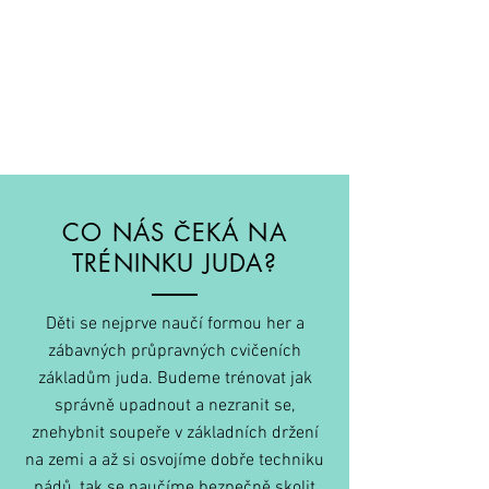
CO NÁS ČEKÁ NA
TRÉNINKU JUDA?
Děti se nejprve naučí formou her a
zábavných průpravných cvičeních
základům juda. Budeme trénovat jak
správně upadnout a nezranit se,
znehybnit soupeře v základních držení
na zemi a až si osvojíme dobře techniku
pádů, tak se naučíme bezpečně skolit