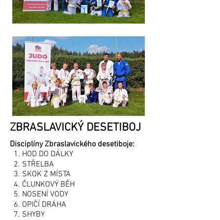
ZBRASLAVICKÝ DESETIBOJ
Disciplíny Zbraslavického desetiboje:
1. HOD DO DÁLKY
2. STŘELBA
3. SKOK Z MÍSTA
4. ČLUNKOVÝ BĚH
5. NOSENÍ VODY
6. OPIČÍ DRÁHA
7. SHYBY