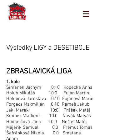
Výsledky LIGY a DESETIBOJE
ZBRASLAVICKÁ LIGA
1. kolo
Šimánek Jáchym 0:10 Kopecká Anna
Holub Mikuláš 10:0 Fujan Martin
Holubová Jaroslava 0:10 Fujanová Marie
Forgács Maxmilián 0:10 Remeš Jakub
Jákl Marek 10:0 Prášek Matěj
Kmínek Vladimír 10:0 Novák Matyáš
Hodaničová Jana 10:0 Nečas Matěj
Majerík Samuel 0:0 Fremut Tomáš
Šafránková Nikola 0:0 Smetana
Adam